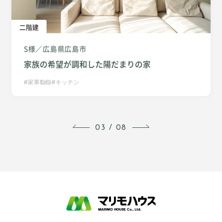
二階建
S様
広島県広島市
家族の希望が調和した陽だまりの家
家事動線
キッチン
03
/
08