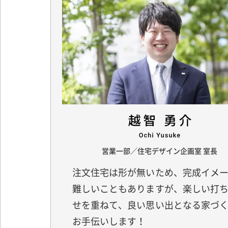
CONCEPT
私たちの約束
ORDER HOUSE
注文住宅
-マリモハウスの家づくり
営業一部／住宅デザイン企画室 室長
-性能・工法
注文住宅は形が無いため、完成イメ
-保証・アフターサポート
難しいこともありますが、楽しい打
せを重ねて、良い思い出となる家づ
EVENT
イベント情報
お手伝いします！