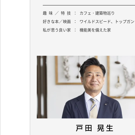
MODEL HOUSE
趣味／特技
カフェ・建築物巡り
モデルハウス
好きな本／映画
ワイルドスピード、トップガン
私が思う良い家
機能美を備えた家
REFORM/RENOVATION
リフォーム・リノベーシ
APARTMENT BUILDING
アパート建築
ORIGINAL SAUNA
オリジナルサウナ建築