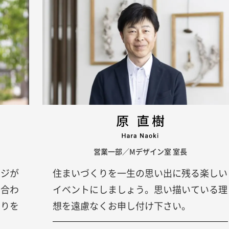
ESTATE
物件情報
WORKS
建築実例
営業一部／Mデザイン室 室長
INTERVIEW
オーナー様の暮らし
ージが
住まいづくりを一生の思い出に残る楽しい
ち合わ
イベントにしましょう。思い描いている理
COMPANY
くりを
想を遠慮なくお申し付け下さい。
会社情報
-スタッフ紹介