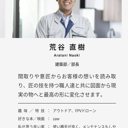
建築部／部長
間取りや意匠からお客様の想いを読み取
り、匠の技を持つ職人達と共に図面から現
実の物へと最高の形に変化させます。
趣味／特技
アウトドア、FPVドローン
好きな本／映画
saw
私が思う良い家
使い勝手が良く、メンテナンスもしや