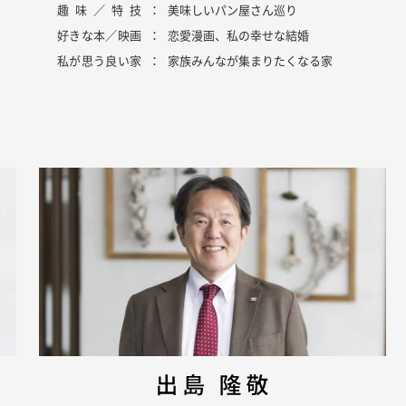
趣味／特技
美味しいパン屋さん巡り
好きな本／映画
恋愛漫画、私の幸せな結婚
0120-806-080
私が思う良い家
家族みんなが集まりたくなる家
資料請求・お問合わせ
プライバシーポリシー
ハラスメントに関する基本方針