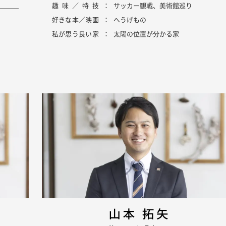
趣味／特技
サッカー観戦、美術館巡り
-会社概要・アクセス
好きな本／映画
へうげもの
-採用情報
私が思う良い家
太陽の位置が分かる家
NEWS
ョン
新着情報
BLOG＆COLUMN
ブログ・コラム
カスタマー