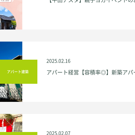
ESTATE
物件情報
WORKS
建築実例
2025.02.16
アパート経営【容積率◎】新築アパー
アパート建築
INTERVIEW
オーナー様の暮らし
COMPANY
会社情報
-スタッフ紹介
-会社概要・アクセス
2025.02.07