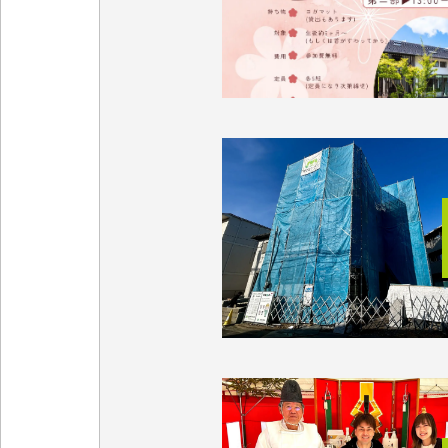
CONCEPT
私たちの約束
ORDER HOUSE
注文住宅
-マリモハウスの家づくり
-性能・工法
-保証・アフターサポート
EVENT
イベント情報
MODEL HOUSE
モデルハウス