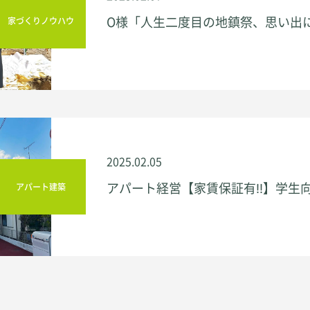
-採用情報
O様「人生二度目の地鎮祭、思い出
家づくりノウハウ
NEWS
ョン
新着情報
BLOG＆COLUMN
ブログ・コラム
2025.02.05
カスタマー
アパート経営【家賃保証有‼️】学生
アパート建築